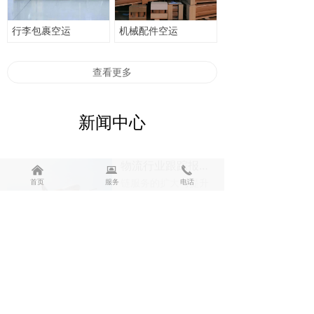
行李包裹空运
机械配件空运
联系人：万先生
查看更多
联系方式：13950999088
地址：厦门市湖里区象屿物流园3号楼104
新闻中心
物流行业跟踪报告:冷链物流向标准化迈进
낀
뀵
끅
链服务的扩大与提升
首页
服务
电话
最终要落到仓储、运
输等物流环节,行业标
2024-04-06
40
넶
准的出台有利于规范
冷链物流行业环境,刺
物流过程中注意事项有哪些呢
激市场需求,利于大中
物流公司然后说出自
型冷链物流企业发
己的产品的名称，什
展。国内电商抢先在
么包装，重量多少，
2024-04-06
31
冷链物流环节发力。
넶
规格多少，价格多
目前抢滩餐桌冷链供
少，把上面这些都报