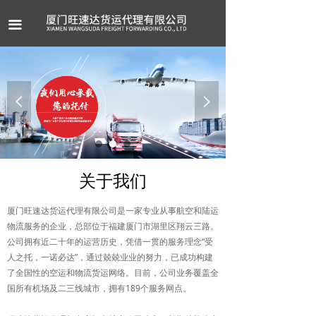
首页
끀
公司介绍
服务项目
넳
넲
案例展示
新闻资讯
联系我们
关于我们
厦门旺速达货运代理有限公司是一家专业从事航空和陆运
物流服务的企业，总部位于福建厦门市湖里区翔云三路。
公司拥有近二十年的运营历史，凭借一贯的服务理念“受
人之托，一诺必达”，通过兢兢业业的努力，已成功构建
了全国性的空运和物流货运网络。目前，公司业务覆盖全
国所有机场及二三线城市，拥有189个服务网点。