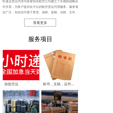
旺速达货运代理与多家知名航空公司建立了长期的战略合
作关系，为客户提供全方位的航空货运代理服务。服务项
目广泛，包括但不限于普货、海鲜、宠物、活鲜、文件、
仪器、工业品、化妆品的空运服务，以及超重超大件空
查看更多
运、国际空运、航空急件、药品冷链疫苗托运、防疫物资
空运等。
服务项目
特别是在宠物托运领域，旺速达货运公司根据市场需求，
在2020年7月推出了全国范围内的宠物空调专车往返服
务。公司不仅拥有一支专业、经验丰富且服务素养高的托
运团队，而且还配置了12部全新的江铃全顺中型运输车
辆，确保时效快捷、安全可靠。至今，旺速达公司在宠物
托运服务上零投诉零事故，深受广大客户的认可与支持。
总而言之，厦门旺速达货运代理有限公司凭借其全面的服
加急空运
标书，文稿，证件空运
务项目、专业的团队和强大的物流网络，为各类货物提供
全方位的保驾护航，尤其在宠物托运领域表现卓越。公司
始终坚持“受人之托，一诺必达”的服务理念，致力于为客
户提供高效、安全、可靠的货运解决方案。